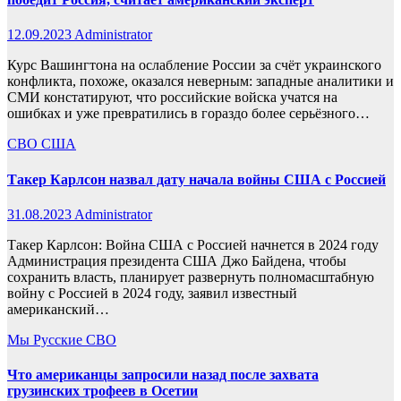
12.09.2023
Administrator
Курс Вашингтона на ослабление России за счёт украинского
конфликта, похоже, оказался неверным: западные аналитики и
СМИ констатируют, что российские войска учатся на
ошибках и уже превратились в гораздо более серьёзного…
СВО
США
Такер Карлсон назвал дату начала войны США с Россией
31.08.2023
Administrator
Такер Карлсон: Война США с Россией начнется в 2024 году
Администрация президента США Джо Байдена, чтобы
сохранить власть, планирует развернуть полномасштабную
войну с Россией в 2024 году, заявил известный
американский…
Мы Русские
СВО
Что американцы запросили назад после захвата
грузинских трофеев в Осетии