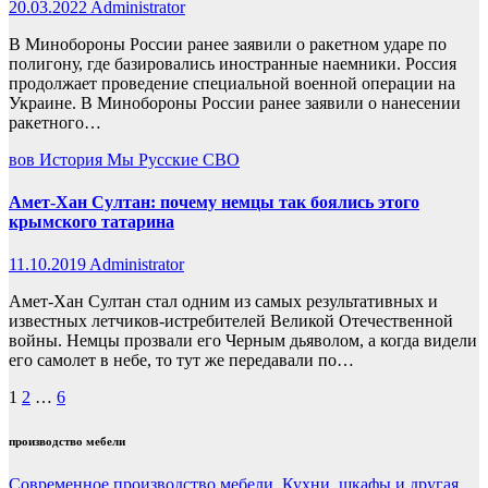
20.03.2022
Administrator
В Минобороны России ранее заявили о ракетном ударе по
полигону, где базировались иностранные наемники. Россия
продолжает проведение специальной военной операции на
Украине. В Минобороны России ранее заявили о нанесении
ракетного…
вов
История
Мы Русские
СВО
Амет-Хан Султан: почему немцы так боялись этого
крымского татарина
11.10.2019
Administrator
Амет-Хан Султан стал одним из самых результативных и
известных летчиков-истребителей Великой Отечественной
войны. Немцы прозвали его Черным дьяволом, а когда видели
его самолет в небе, то тут же передавали по…
Пагинация
1
2
…
6
записей
производство мебели
Современное производство мебели. Кухни, шкафы и другая