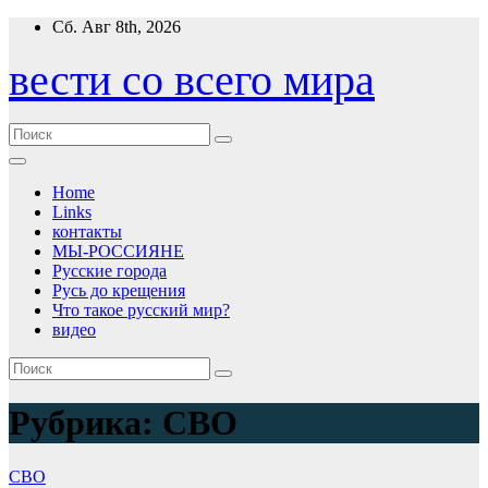
Перейти
Сб. Авг 8th, 2026
к
содержимому
вести со всего мира
Home
Links
контакты
МЫ-РОССИЯНЕ
Русские города
Русь до крещения
Что такое русский мир?
видео
Рубрика:
СВО
СВО