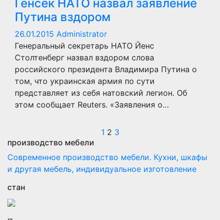
Генсек НАТО назвал заявление
Путина вздором
26.01.2015
Administrator
Генеральный секретарь НАТО Йенс
Столтенберг назвал вздором слова
российского президента Владимира Путина о
том, что украинская армия по сути
представляет из себя натовский легион. Об
этом сообщает Reuters. «Заявления о…
Пагинация
1
2
3
производство мебели
записей
Современное производство мебели. Кухни, шкафы
и другая мебель, индивидуальное изготовление
стан