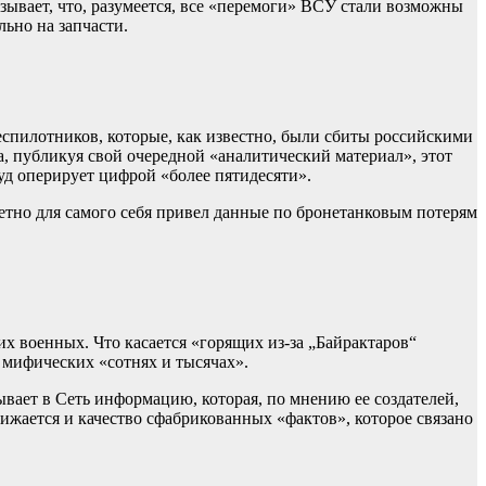
зывает, что, разумеется, все «перемоги» ВСУ стали возможны
ьно на запчасти.
спилотников, которые, как известно, были сбиты российскими
, публикуя свой очередной «аналитический материал», этот
уд оперирует цифрой «более пятидесяти».
етно для самого себя привел данные по бронетанковым потерям
х военных. Что касается «горящих из-за „Байрактаров“
 мифических «сотнях и тысячах».
вает в Сеть информацию, которая, по мнению ее создателей,
нижается и качество сфабрикованных «фактов», которое связано