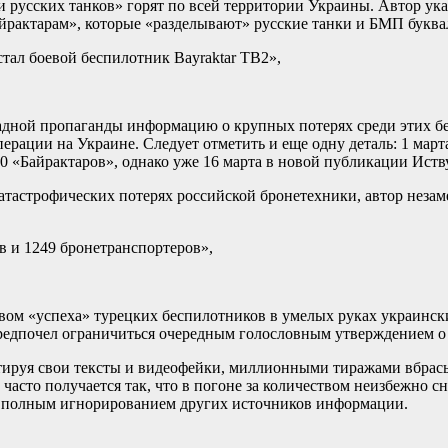
 русских танков» горят по всей территории Украины. Автор ука
рактарам», которые «разделывают» русские танки и БМП буквал
тал боевой беспилотник Bayraktar TB2»,
адной пропаганды информацию о крупных потерях среди этих бе
ации на Украине. Следует отметить и еще одну деталь: 1 марта
20 «Байрактаров», однако уже 16 марта в новой публикации Иств
катастрофических потерях российской бронетехники, автор незам
в и 1249 бронетранспортеров»,
ом «успеха» турецких беспилотников в умелых руках украински
предпочел ограничиться очередным голословным утверждением о
ктируя свои тексты и видеофейки, миллионными тиражами вбрасы
часто получается так, что в погоне за количеством неизбежно с
и полным игнорированием других источников информации.