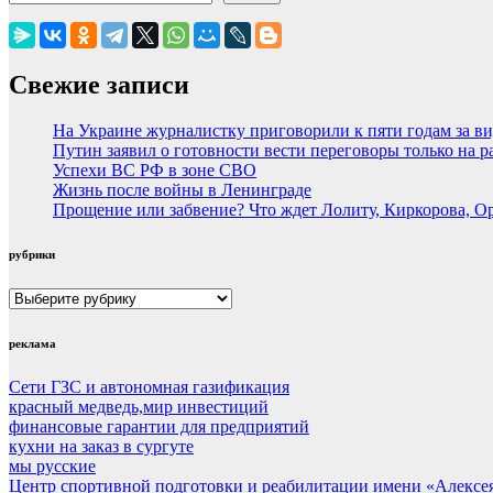
Свежие записи
На Украине журналистку приговорили к пяти годам за в
Путин заявил о готовности вести переговоры только на 
Успехи ВС РФ в зоне СВО
Жизнь после войны в Ленинграде
Прощение или забвение? Что ждет Лолиту, Киркорова, О
рубрики
рубрики
реклама
Сети ГЗС и автономная газификация
красный медведь,мир инвестиций
финансовые гарантии для предприятий
кухни на заказ в сургуте
мы русские
Центр спортивной подготовки и реабилитации имени «Алексе