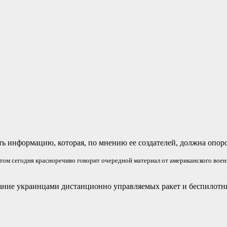
ь информацию, которая, по мнению ее создателей, должна опор
том сегодня красноречиво говорит очередной материал от американского воен
вание украинцами дистанционно управляемых ракет и беспилот