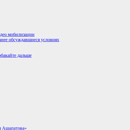
идео мобилизации
ранее обсуждавшиеся условиях
рбакайте дальше
я Ашапатова»