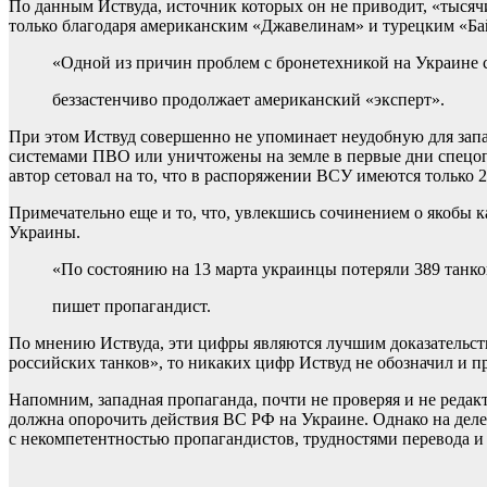
По данным Иствуда, источник которых он не приводит, «тысячи
только благодаря американским «Джавелинам» и турецким «Бай
«Одной из причин проблем с бронетехникой на Украине с
беззастенчиво продолжает американский «эксперт».
При этом Иствуд совершенно не упоминает неудобную для зап
системами ПВО или уничтожены на земле в первые дни спецопер
автор сетовал на то, что в распоряжении ВСУ имеются только 
Примечательно еще и то, что, увлекшись сочинением о якобы 
Украины.
«По состоянию на 13 марта украинцы потеряли 389 танко
пишет пропагандист.
По мнению Иствуда, эти цифры являются лучшим доказательств
российских танков», то никаких цифр Иствуд не обозначил и 
Напомним, западная пропаганда, почти не проверяя и не реда
должна опорочить действия ВС РФ на Украине. Однако на деле 
с некомпетентностью пропагандистов, трудностями перевода 