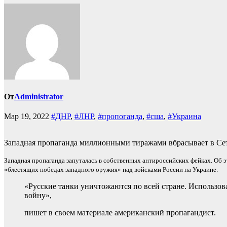
От
Administrator
Мар 19, 2022
#ДНР
,
#ЛНР
,
#пропоганда
,
#сша
,
#Украина
Западная пропаганда миллионными тиражами вбрасывает в Сет
Западная пропаганда запуталась в собственных антироссийских фейках. Об э
«блестящих победах западного оружия» над войсками России на Украине.
«Русские танки уничтожаются по всей стране. Использо
войну»,
пишет в своем материале американский пропагандист.