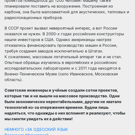
проектов помещалось до 1200 человек! Машину также
планировали поставить на вооружение. Построенная из
карбона, она была малозаметной для акустических, тепловых и
радиолокационных приборов.
В СССР проект вызвал невероятный интерес, а вот России
оказался не нужен. В 2000-х годах российские конструкторы
нашли инвесторов в США. Однако американцы наотрез
отказались финансировать производство машин в России,
требуя создания заводов исключительно в Штатах.
К сожалению, массовым летательный аппарат так и не стал.
Опытные образцы изучались в европейских и российских
исследовательских лабораториях и с 2011 года находятся в
Военно-Техническом Музее (село Ивановское, Московская
область).
Советские инженеры и учёные создали сотни проектов,
которые так и не вышли на массовое производство. Одни
были экономически нерентабельными, другим не хватало
технологий из-за опережения времени. Будем лишь
надеяться, что однажды о них вспомнят и реализуют, чтобы
мы смогли увидеть их в действии!
Навигация
НЕМНОГО «ЗА ОДЕССКИЙ ЯЗЫК