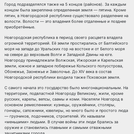
Город подразделялся также на 5 концов (районов). За каждым
концом была закреплена определенная земля — пятина. Кроме
пятин, в Новгородской республике существовало разделение на
волости. Волости — это владения более отдаленные и позднее
приобретённые.
Новгородская республика в период своего расцвета владела
огромной территорией. Её земли простирались от Балтийского
моря на западе до Уральских гор на востоке и от Белого моря
на севере до верховьев Волги и Западной Двины на юге.
Новгороду принадлежали Волжская, Ижорская и Карельская
земли, южное и западное побережье Кольского полуострова,
Обонежье, Заонежье и Заволочье. До XIV века в состав
Новгородской республики входила также Псковская земля.
С самого начала это государство было многонациональным. На
территории, подвластной Новгороду Великому, жили, кроме
русских, карелы, вепсы, саамы и коми. Населяли Новгород в
основном ремесленники: кузнецы, оружейники, столяры,
гончары, сапожники, ювелиры, но много было и простого люда
— грузчиков, лодочников, строителей. Их называли
«меньшими» людьми. В случае войны эти люди брались за
оружие и становились главными и самыми отважными
защитниками города.