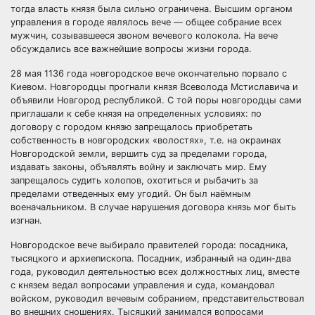
тогда власть князя была сильно ограничена. Высшим органом
управления в городе являлось вече — общее собрание всех
мужчин, созывавшееся звоном вечевого колокола. На вече
обсуждались все важнейшие вопросы жизни города.
28 мая 1136 года новгородское вече окончательно порвало с
Киевом. Новгородцы прогнали князя Всеволода Мстиславича и
объявили Новгород республикой. С той поры новгородцы сами
приглашали к себе князя на определенных условиях: по
договору с городом князю запрещалось приобретать
собственность в новгородских «волостях», т.е. на окраинах
Новгородской земли, вершить суд за пределами города,
издавать законы, объявлять войну и заключать мир. Ему
запрещалось судить холопов, охотиться и рыбачить за
пределами отведенных ему угодий. Он был наёмным
военачальником. В случае нарушения договора князь мог быть
изгнан.
Новгородское вече выбирало правителей города: посадника,
тысяцкого и архиепископа. Посадник, избранный на один-два
года, руководил деятельностью всех должностных лиц, вместе
с князем ведал вопросами управления и суда, командовал
войском, руководил вечевым собранием, представительствовал
во внешних сношениях. Тысяцкий занимался вопросами