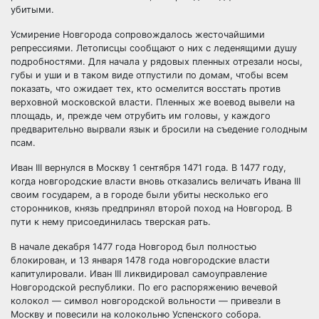
убитыми.
Усмирение Новгорода сопровождалось жесточайшими
репрессиями. Летописцы сообщают о них с леденящими душу
подробностями. Для начала у рядовых пленных отрезали носы,
губы и уши и в таком виде отпустили по домам, чтобы всем
показать, что ожидает тех, кто осмелится восстать против
верховной московской власти. Пленных же воевод вывели на
площадь, и, прежде чем отрубить им головы, у каждого
предварительно вырвали язык и бросили на съедение голодным
псам.
Иван III вернулся в Москву 1 сентября 1471 года. В 1477 году,
когда новгородские власти вновь отказались величать Ивана III
своим государем, а в городе были убиты несколько его
сторонников, князь предпринял второй поход на Новгород. В
пути к нему присоединилась тверская рать.
В начале декабря 1477 года Новгород был полностью
блокирован, и 13 января 1478 года новгородские власти
капитулировали. Иван III ликвидировал самоуправление
Новгородской республики. По его распоряжению вечевой
колокол — символ новгородской вольности — привезли в
Москву и повесили на колокольню Успенского собора.