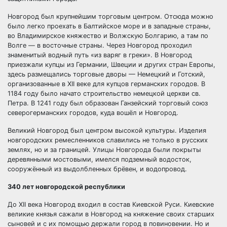
Новгород был крупнейшим торговым центром. Отсюда можно
было легко проехать в Балтийское море и в западные страны,
во Владимирское княжество и Волжскую Болгарию, а там по
Волге — в восточные страны. Через Новгород проходил
знаменитый водный путь «из варяг в греки». В Новгород
приезжали купцы из Германии, Швеции и других стран Европы,
здесь размещались торговые дворы — Немецкий и Готский,
организованные в XII веке для купцов германских городов. В
1184 году было начато строительство немецкой церкви св.
Петра. В 1241 году был образован Ганзейский торговый союз
северогерманских городов, куда вошёл и Новгород.
Великий Новгород был центром высокой культуры. Изделия
новгородских ремесленников славились не только в русских
землях, но и за границей. Улицы Новгорода были покрыты
деревянными мостовыми, имелся подземный водосток,
сооружённый из выдолбленных брёвен, и водопровод.
340 лет новгородской республики
До XII века Новгород входил в состав Киевской Руси. Киевские
великие князья сажали в Новгород на княжение своих старших
сыновей и с их помощью держали город в повиновении. Но и