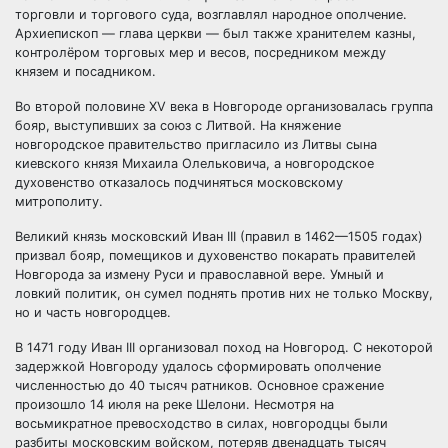
торговли и торгового суда, возглавлял народное ополчение.
Архиепископ — глава церкви — был также хранителем казны,
контролёром торговых мер и весов, посредником между
князем и посадником.
Во второй половине XV века в Новгороде организовалась группа
бояр, выступивших за союз с Литвой. На княжение
новгородское правительство пригласило из Литвы сына
киевского князя Михаила Олельковича, а новгородское
духовенство отказалось подчиняться московскому
митрополиту.
Великий князь московский Иван III (правил в 1462—1505 годах)
призвал бояр, помещиков и духовенство покарать правителей
Новгорода за измену Руси и православной вере. Умный и
ловкий политик, он сумел поднять против них не только Москву,
но и часть новгородцев.
В 1471 году Иван III организовал поход на Новгород. С некоторой
задержкой Новгороду удалось сформировать ополчение
численностью до 40 тысяч ратников. Основное сражение
произошло 14 июля на реке Шелони. Несмотря на
восьмикратное превосходство в силах, новгородцы были
разбиты московским войском, потеряв двенадцать тысяч