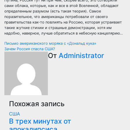
Путина, Россия тут ни при чем, скорее всего, это сотворили
сами облака, которые, как и все в этой Вселенной, обладают
определенным разумом (есть такая теория). Самое
поразительное, что американцы потребовали от своего
правительства как-то повлиять на Россию, которая устраивает
такие жуткие стихии и страшные демонстрации, хотя им
надобно, наверное, лучше обратиться в небесную канцелярию…
Навигация
Письмо американского моряка с «Дональд кука»
Зачем Россия спасла США?
по
От
Administrator
записям
Похожая запись
США
В трех минутах от
апокалипсиса