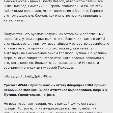
американское издание Liberty Beacon, авторы той статьи все
нынешние беды Америки и Европы сваливали на РФ. Из этой
публикации следовало, что и наводнения в Берлине, Париже –
это тоже дело рук Кремля, как и многие прочие природные
катаклизмы…
Получается, что русские «случайно» затопили и собственный
город Уфу, утроив серьезный потоп в Башкирии, так что ли? И
это, оказывается, при том высочайшем мастерстве российского
климатического оружия, что оно может даже из-за туч
выглянуть на американцев ликом грозного Путина? По крайней
мере, многие свидетели этого странного явления поверили в
это, хотя, конечно, большинство пользователей Интернета
восприняли его как шутку самой Природы.
https://youtu.be/E_QpGJ7KCys
Ураган «ИРМА» приближаясь к штату Флорида в США принес
необычное явление. В небе отчетливо вырисовалось лицо В.В.
Путина. Удивительно, но факт.
Но ведь не зря же говорят, что в каждой шутке есть доля
правды. Только если на американцев и глянул с неба лик