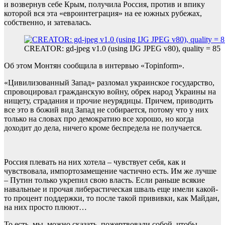
и возвернув себе Крым, получила Россия, против и впику
которой вся эта «евроинтеграция» на ее южных рубежах,
собственно, и затевалась.
CREATOR: gd-jpeg v1.0 (using IJG JPEG v80), quality = 85
Об этом Монтян сообщила в интервью «Topinform».
«Цивилизованный Запад» разломал украинское государство,
спровоцировал гражданскую войну, обрек народ Украины на
нищету, страдания и прочие неурядицы. Причем, приводить
все это в божий вид Запад не собирается, потому что у них
только на словах про демократию все хорошо, но когда
доходит до дела, ничего кроме беспредела не получается.
Россия плевать на них хотела – чувствует себя, как и
чувствовала, импортозамещение частично есть. Им же лучше
– Путин только укрепил свою власть. Если раньше всякие
навальные и прочая либерастическая шваль еще имели какой-
то процент поддержки, то после такой прививки, как Майдан,
на них просто плюют…
То есть, мы, можно сказать, пожертвовали собой, чтобы