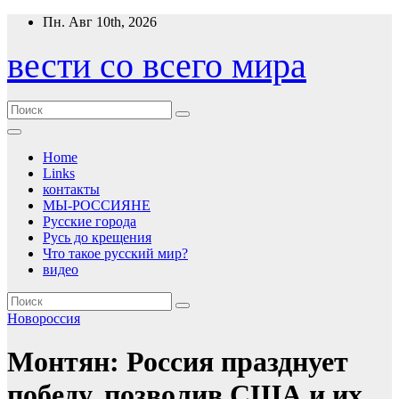
Перейти
Пн. Авг 10th, 2026
к
содержимому
вести со всего мира
Home
Links
контакты
МЫ-РОССИЯНЕ
Русские города
Русь до крещения
Что такое русский мир?
видео
Новороссия
Монтян: Россия празднует
победу, позволив США и их