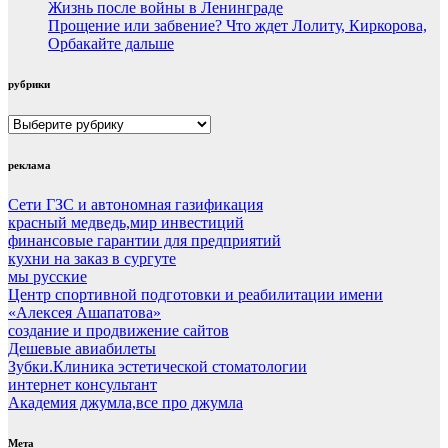
Жизнь после войны в Ленинграде
Прощение или забвение? Что ждет Лолиту, Киркорова,
Орбакайте дальше
рубрики
рубрики
реклама
Сети ГЗС и автономная газификация
красный медведь,мир инвестиций
финансовые гарантии для предприятий
кухни на заказ в сургуте
мы русские
Центр спортивной подготовки и реабилитации имени
«Алексея Ашапатова»
создание и продвижение сайтов
Дешевые авиабилеты
Зубки.Клиника эстетической стоматологии
интернет консультант
Академия джумла,все про джумла
Мета